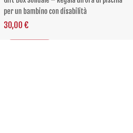
per un bambino con disabilità
30,00
€
Aggiungi al carrello
PER QUALSIASI
NECESSITÀ
CONTATTAMI
Sono Chiara e mi occupo dei regali solidali Paideia.