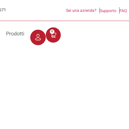
671
Sei una azienda?
Supporto
FAQ
0
Prodotti
Gift Box Solidali