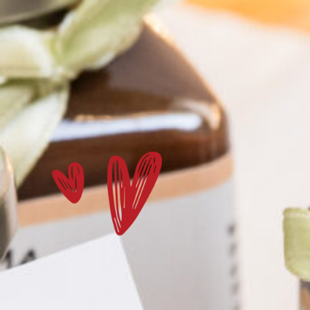
2. Personalizzalo con un
messaggio e dedicalo a una
persona speciale.
lto più di un pensiero:
n papà, a un bambino o a una bambina con
ono un percorso di crescita sostenuto, giorno
e
grazie a te.