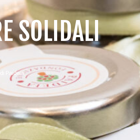
1. Scegli il regalo solidale che
più ti piace.
3. Ogni regalo solidale è mo
ie
é un modo per stare accanto a una mamma o a u
disabilità, a una sorellina o un fratellino che viv
dopo giorno, anch