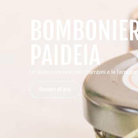
REGALI
VIRTUALI
Scegli un regalo solidale, festeggia
un’occasione speciale al fianco delle famigl
di bambini con disabilità di Fondazione
Paideia.
Scopri i Regali Virtuali