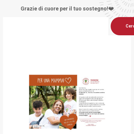
Grazie di cuore per il tuo sostegno!❤️
Cer